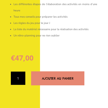
Les différentes étapes de l’élaboration
des activités en moins d’une
heure
Tous mes conseils pour
préparer les activités
Les règles du jeu pour le jour J
La liste du matériel nécessaire
pour la réalisation des activités
Un rétro-planning pour ne rien oublier
€
47,00
quantité
AJOUTER AU PANIER
de
Le
Trésor
du
Zoo